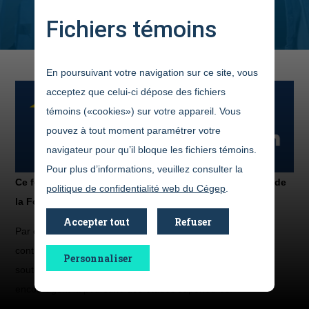
Fichiers témoins
En poursuivant votre navigation sur ce site, vous
acceptez que celui-ci dépose des fichiers
témoins («cookies») sur votre appareil. Vous
pouvez à tout moment paramétrer votre
navigateur pour qu’il bloque les fichiers témoins.
Pour plus d’informations, veuillez consulter la
Ce fonds a été créé grâce à l’engagement remarquable de
politique de confidentialité web du Cégep
.
la Fondation Lise et Jean Fortin.
Accepter tout
Refuser
Par cette initiative, M. Jean Fortin réaffirme son désir de
contribuer durablement à l’éducation dans la région, en
Personnaliser
soutenant l’excellence scolaire par l’octroi de bourses qui
encouragent la poursuite des études supérieures.